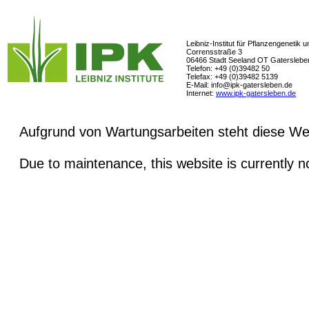
Leibniz-Institut für Pflanzengenetik 
Corrensstraße 3
06466 Stadt Seeland OT Gaterslebe
Telefon: +49 (0)39482 50
Telefax: +49 (0)39482 5139
E-Mail: info@ipk-gatersleben.de
Internet:
www.ipk-gatersleben.de
Aufgrund von Wartungsarbeiten steht diese Web
Due to maintenance, this website is currently n